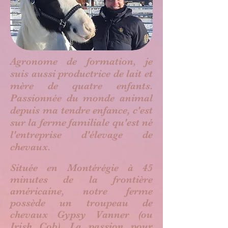
Agronome de formation, je
suis aussi productrice de lait et
mère de quatre enfants.
Passionnée du monde animal
depuis ma tendre enfance, c'est
sur la ferme familiale qu'est né
l'entreprise d'élevage de
chevaux.
Située en Montérégie à 45
minutes de la frontière
américaine, notre ferme
possède un troupeau de
chevaux Gypsy Vanner (ou
Irish Cob). La passion pour