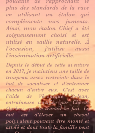
poulains de rapprochant le
plus des standards de la race
en utilisant un étalon qui
complémente mes juments.
Ainsi, mon étalon Chief a été
soigneusement choisi et est
utilisé en saillie naturelle. À
l'occasion, j'utilise aussi
l'insémination artificielle.
Depuis le début de cette aventure
en 2017, je maintiens une taille de
troupeau assez restreinte dans le
but de socialiser et d'entraîner
chacun d'entre eux. C'est avec
l'aide de Véronique St-Jean,
entraîneuse certifiée par Cheval
Québec, que le travail se fait. Le
but est d'élever un cheval
polyvalent pouvant être monté et
attelé et dont toute la famille peut