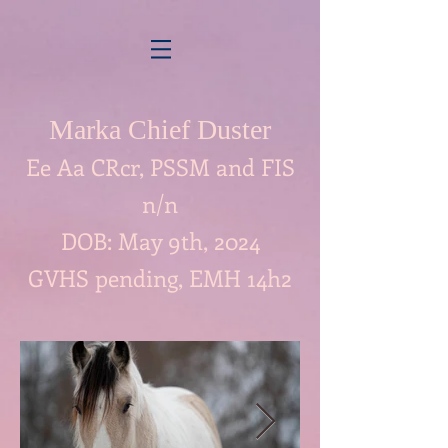
Marka Chief Duster
Ee Aa CRcr, PSSM and FIS
n/n
DOB: May 9th, 2024
GVHS pending, EMH 14h2