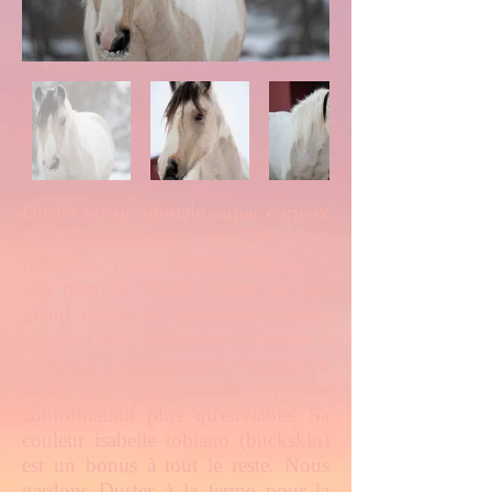
Duster est un poulain super curieux
et attachant né le 9 mai 2024. Sa
mère est notre superbe Miracle et
son père est Chief. Duster est très
grand depuis sa naissance et nous
croyons qu'il frôlera les 15 mains à
maturité. Très bien typé, ce garçon a
aussi une tête délicate et une
conformation plus qu'enviable. Sa
couleur isabelle tobiano (buckskin)
est un bonus à tout le reste. Nous
gardons Duster à la ferme pour la