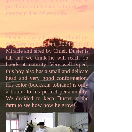
prochaine année dans le but de voir
comment il se développera.
Duster is a very friendly and curious
foal born on May 9th, 2024. Out of
Miracle and sired by Chief. Duster is
tall and we think he will reach 15
hands at maturity. Very well typed,
this boy also has a small and delicate
head and very good conformation.
His color (buckskin tobiano) is only
a bonus to his perfect personnality.
We decided to keep Duster at the
farm to see how how he grows.