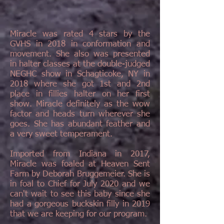
Miracle was rated 4 stars by the
GVHS in 2018 in conformation and
movement. She also was presented
in halter classes at the double-judged
NEGHC show in Schagticoke, NY in
2018 where she got 1st and 2nd
place in fillies halter on her first
show. Miracle definitely as the wow
factor and heads turn wherever she
goes. She has abundant feather and
a very sweet temperament.
Imported from Indiana in 2017,
Miracle was foaled at Heaven Sent
Farm by Deborah Bruggemeier. She is
in foal to Chief for July 2020 and we
can't wait to see this baby since she
had a gorgeous buckskin filly in 2019
that we are keeping for our program.