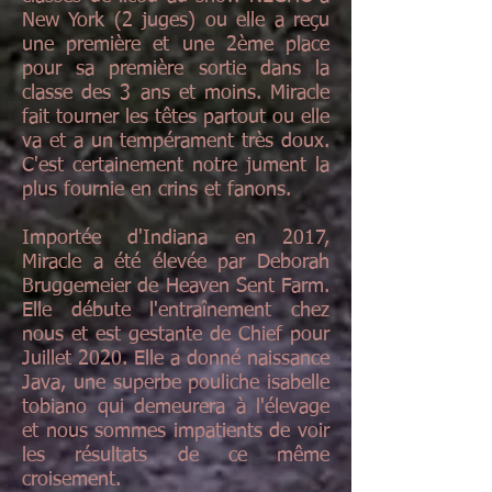
New York (2 juges) ou elle a reçu
une première et une 2ème place
pour sa première sortie dans la
classe des 3 ans et moins. Miracle
fait tourner les têtes partout ou elle
va et a un tempérament très doux.
C'est certainement notre jument la
plus fournie en crins et fanons.
Importée d'Indiana en 2017,
Miracle a été élevée par Deborah
Bruggemeier de Heaven Sent Farm.
Elle débute l'entraînement chez
nous et est gestante de Chief pour
Juillet 2020. Elle a donné naissance
Java, une superbe pouliche isabelle
tobiano qui demeurera à l'élevage
et nous sommes impatients de voir
les résultats de ce même
croisement.