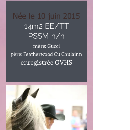
Née le 10 juin 2015
14m2 EE/TT
PSSM n/n
mère: Gucci
père: Featherwood Cu Chulainn
enregistrée GVHS